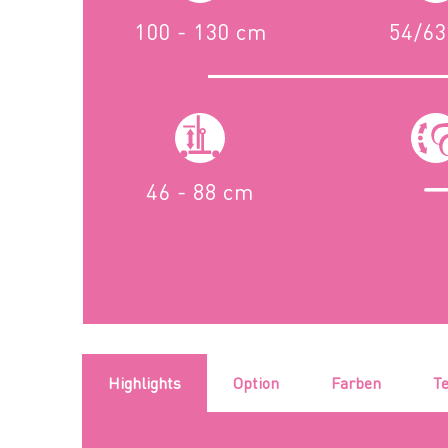
100 - 130 cm
54/6
46 - 88 cm
Highlights
Option
Farben
Te