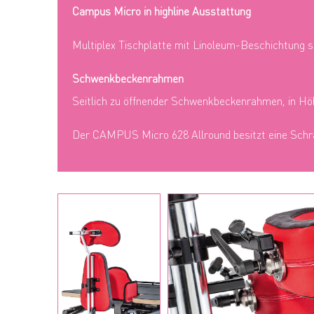
Campus Micro in highline Ausstattung
Multiplex Tischplatte mit Linoleum-
Beschichtung 
Schwenkbeckenrahmen
Seitlich zu öffnender Schwenkbeckenrahmen, in Höh
Der CAMPUS Micro 628 Allround besitzt eine Schrägv