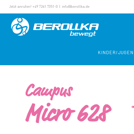
Jetzt anrufen! +49 7261 7351-0
|
info@berollka.de
KINDER/JUGEN
Campus
Micro 628