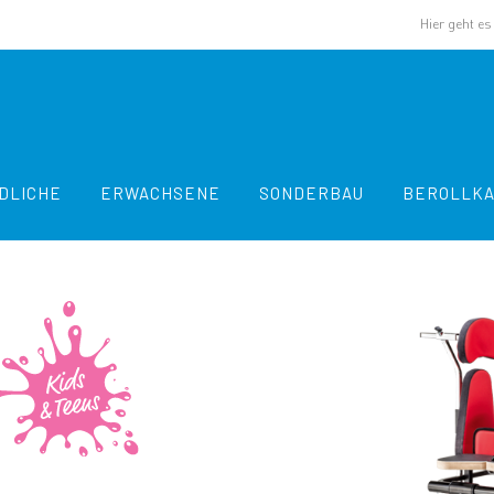
Hier geht e
DLICHE
ERWACHSENE
SONDERBAU
BEROLLK