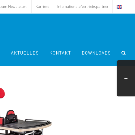
s zum Newsletter!
Karriere
Internationale Vertriebspartner
A
AKTUELLES
KONTAKT
DOWNLOADS