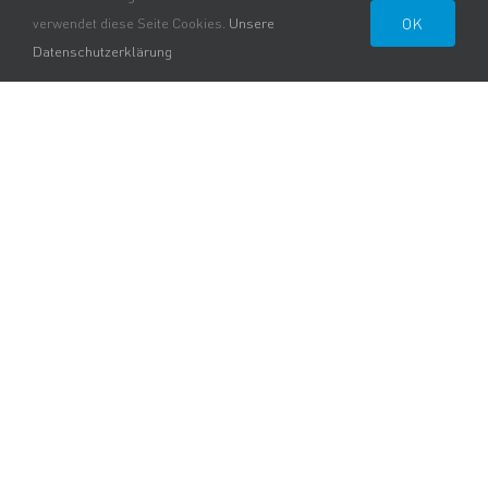
OK
verwendet diese Seite Cookies.
Unsere
Datenschutzerklärung
NEUES VON
BEROLLKA