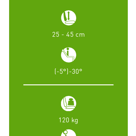
25 - 45 cm
(-5°)-30°
120 kg