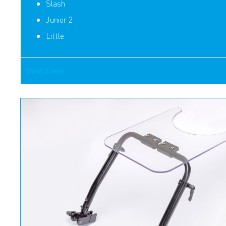
Slash
Junior 2
Little
Downloads