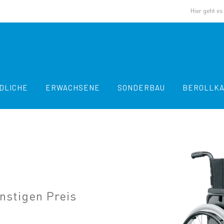
Hier geht e
DLICHE
ERWACHSENE
SONDERBAU
BEROLLK
nstigen Preis