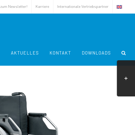
s zum Newsletter!
Karriere
Internationale Vertriebspartner
A
AKTUELLES
KONTAKT
DOWNLOADS