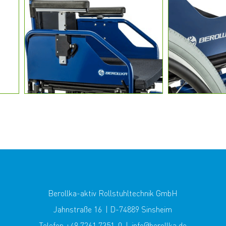
Berollka-aktiv Rollstuhltechnik GmbH
Jahnstraße 16 | D-74889 Sinsheim
Telefon +49 7261 7351-0 | info@berollka.de