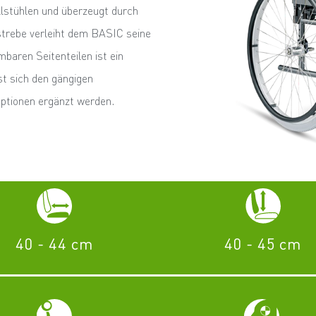
llstühlen und überzeugt durch
strebe verleiht dem BASIC seine
baren Seitenteilen ist ein
st sich den gängigen
Optionen ergänzt werden.
40 - 44 cm
40 - 45 cm