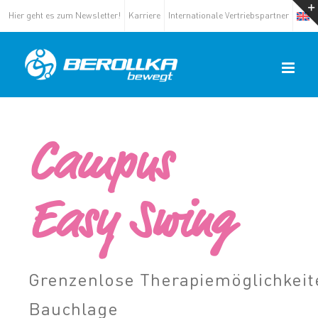
Hier geht es zum Newsletter!
Karriere
Internationale Vertriebspartner
Campus
Easy Swing
Grenzenlose Therapiemöglichkeite
Bauchlage​